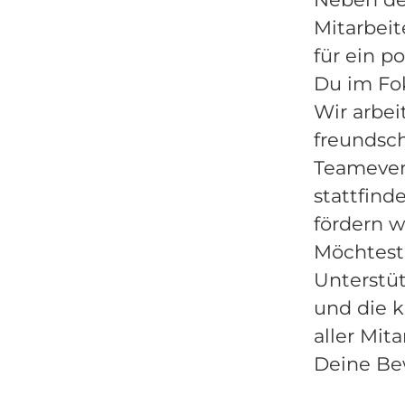
Mitarbei
für ein p
Du im Fo
Wir arbe
freundsch
Teameven
stattfin
fördern w
Möchtest
Unterstü
und die 
aller Mit
Deine Be