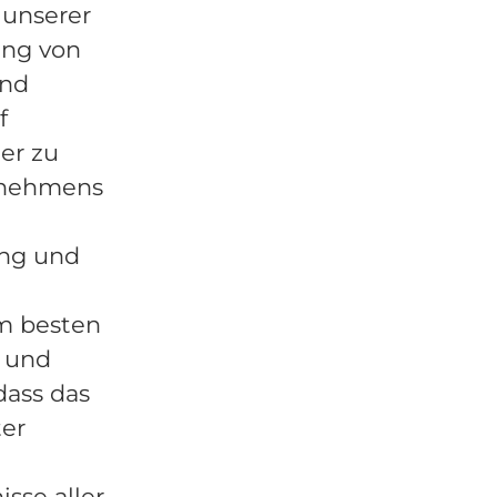
 unserer
ung von
und
f
ter zu
ernehmens
ung und
am besten
n und
dass das
ter
sse aller