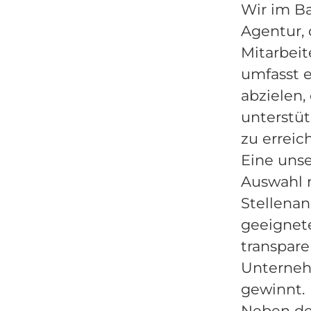
Wir im Ba
Agentur, 
Mitarbeit
umfasst e
abzielen,
unterstü
zu erreic
Eine unse
Auswahl n
Stellenan
geeignet
transpare
Unternehm
gewinnt.
Neben der