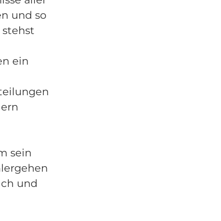
n und so
 stehst
en ein
teilungen
iern
m sein
hlergehen
Dich und